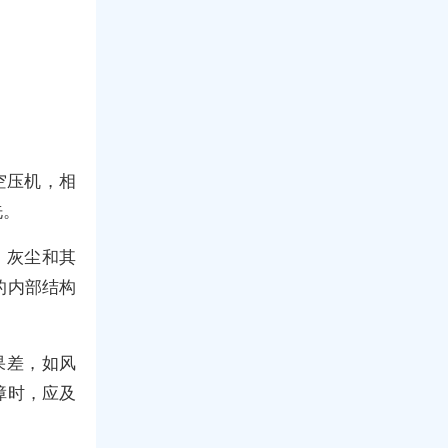
空压机，相
洗。
、灰尘和其
的内部结构
果差，如风
障时，应及