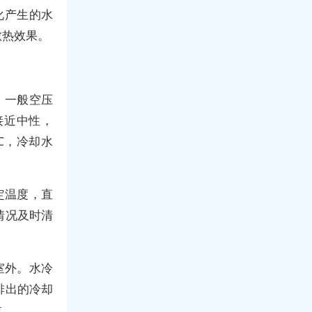
化产生的水
散热效果。
，一般空压
接近中性，
0℃，冷却水
定温度，直
情况及时清
室外。水冷
排出的冷却
收。