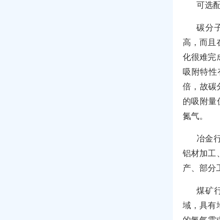
可选
碳分
高，而且
化很难完
吸附特性
倍，故碳
的吸附量
氮气。
冶金
铝材加工
产、部分
煤矿
域，具有
的氮气需