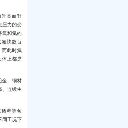
的升高而升
凭压力的变
将氧和氮的
比氮快数百
；而此时氮
大体上都是
冶金、铜材
高、连续生
气稀释等领
不同工况下