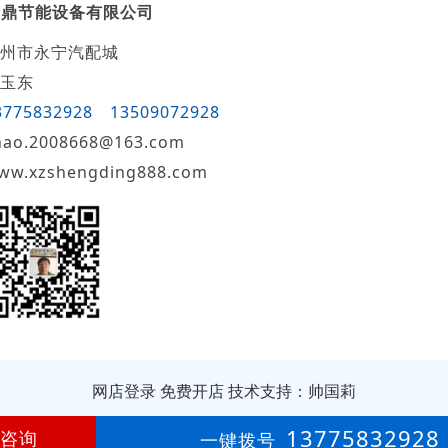
盛鼎节能设备有限公司
州市永宁汽配城
玉东
3775832928
13509072928
hao.2008668@163.com
ww.xzshengding888.com
网店登录
免费开店
技术支持：帅国莉
第
17年
13775832928
咨询
一键拨号