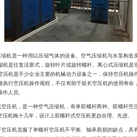
压缩机是一种用以压缩气体的设备。空气压缩机与水泵构造
缩机是往复活塞式，旋转叶片或旋转螺杆。离心式压缩机是
空压机是不少企业主要的机械动力设备之一，保持空压机操
格执行空压机操作规程，不仅有助于延长空压机的使用寿命
操作人员。
式空压机，是一种空气压缩机，有单双螺杆两种。双螺杆空
空压机晚十几年，设计上双螺杆式空压机更趋合理、先进。
杆空压机克服了单螺杆空压机不平衡、轴承易损的缺点，具