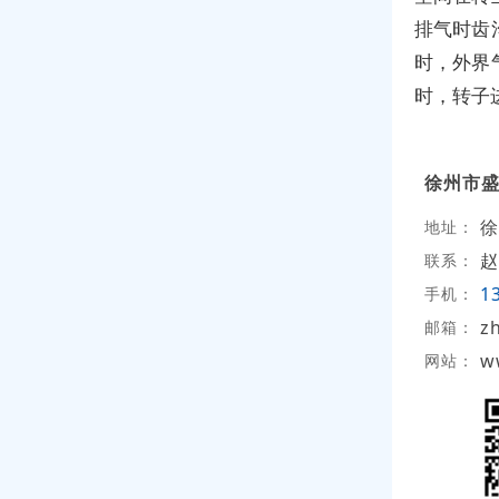
排气时齿
时，外界
时，转子
徐州市
徐
地址：
赵
联系：
1
手机：
z
邮箱：
w
网站：