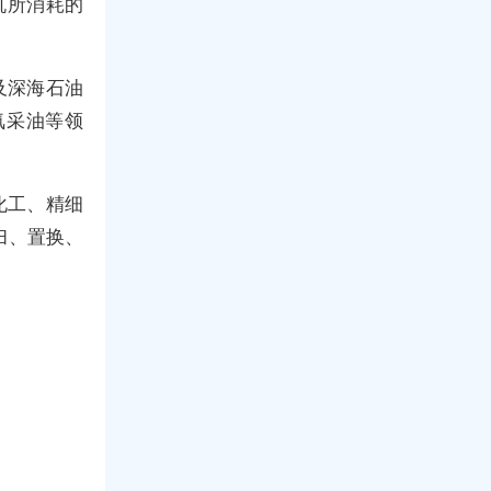
机所消耗的
及深海石油
氮采油等领
化工、精细
扫、置换、