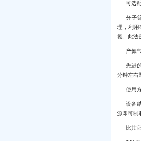
可选
分子
理，利用
氮。此法
产氮
先进
分钟左右
使用
设备
源即可制
比其