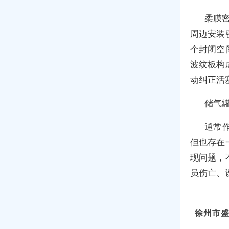
柔膜
周边安装
个封闭空
波纹板构
动纠正活
储气
通常
但也存在
现问题，
员伤亡、
徐州市