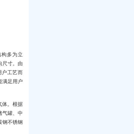
结构多为立
构尺寸。由
用户工艺而
能满足用户
气体。根据
储气罐、中
碳钢不锈钢